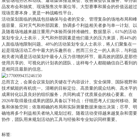
展会场地分区和动线、邀请媒体报道展会、改善展会饮食服务、举办新
品发布会和抽奖、现场预售次年展位等。大型赛事和展会的价值远超过
现场竞赛本身，更是一种战略性平台。
活动策划面临的挑战包括确保与会者的安全、管理复杂的场地布局和峰
值容量、应对天气和外部因素、协调多个利益相关者参与单一计划、以
及随着场地越来越注重用户体验而保持准确性。数据显示，61%的活动
策划专业人士表示，天气和外部因素是他们最大的压力来源，而44%的
人面临场地限制问题。48%的活动策划专业人士表示，将人们聚集在一
起是现场活动工作中最大的乐趣所在，然而三分之一的人表示，与利益
相关者沟通是活动策划中最令人压力倍增的环节。最高效的团队是那些
使用共享的、可视化的计划表的团队，这样每个人都能确信自己看到的
是相同且最新的信息。
总而言之，会展会议策划的关键在于内容设计、安全保障、国际视野和
技术赋能的有机统一。清晰的目标定位、高质量的观众结构、高水平的
成果转化以及良好的组织服务，共同构成了优质展会的核心要素。在
2026年取得最佳成果的团队具备以下特点：仔细思考人们如何移动、聚
集和体验空间；依靠精确的布局和实际测量数据来做出决策；尽早、明
确地将多个利益相关者纳入规划过程。随着活动变得越来越复杂和需要
协作，团队用来规划活动的工具与经验和专业知识同样重要。
标签: