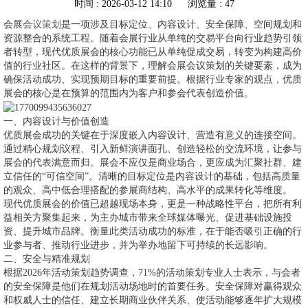
时间 : 2026-03-12 14:10
浏览量 : 47
会展
会议策划
是一项涉及目标定位、内容设计、安全保障、空间规划和
资源整合的系统工程。随着会展行业从单纯的交易平台向行业趋势引领
者转型，现代优质展会的核心功能已从单纯促成交易，转变为构建高价
值的行业社区。在这样的背景下，理解会展会议策划的关键要素，成为
确保活动成功、实现预期目标的重要前提。根据行业专家的观点，优质
展会的核心是在预算的范围内为客户和参会代表创造价值。
一、内容设计与价值创造
优质展会成功的关键在于深度嵌入内容设计、营造有意义的连接空间。
通过精心规划议程、引入新鲜演讲面孔、创造轻松的交流环境，让参与
展会的代表满意而归。展会不应仅是商业场合，更应成为汇聚社群、建
立信任的“可信空间”。清晰的目标定位是内容设计的基础，包括高质量
的观众、高中低合理搭配的参展商结构、高水平的成果转化等维度。
现代优质展会的价值已超越现场本身，更是一种战略性平台，把所有利
益相关方聚集起来，为主办城市带来全球媒体曝光、促进基础设施投
资、提升城市品牌。衡量此类活动成功的标准，在于能否吸引正确的行
业参与者、推动行业进步，并为举办地留下可持续的长远影响。
二、安全与精准规划
根据2026年活动策划趋势调查，71%的活动策划专业人士表示，与会者
的安全保障是他们在规划活动场地时的首要任务。安全保障对赢得观众
和权威人士的信任、建立长期商业伙伴关系、使活动能够逐年扩大规模