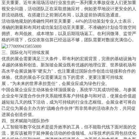
至关重要。近年来现场活动行业发生的一系列重大事故促使人们更加重
视安全问题，活动团队正在采取措施应对，例如更早地设计更安全的人
群流动路线、在搭建日之前测试布局，以及提前协调应急通道。
活动场地规划的准确性同样至关重要，44%的活动策划专业人士表示，
准确的测量和布局对成功策划活动至关重要。不准确的计划会导致空间
拥挤、布局低效、成本增加，以及后期现场返工。在利润微薄、监管严
格的环境下，仅仅依靠估算已经远远不够，团队需要对数据充满信心。
三、国际化与可持续发展
优质的展会需要满足三大条件，即有利的宏观背景，完善的基础设施与
卓越的体验和创造。新加坡会展业既有优越的地理位置、世界级机场和
高水平会展设施等“硬实力”，也注重通过国际合作创造出链接和合作的
体验。优质的展会不仅需要满足当下的需求，更要注重可持续发
展，“为未来的世界承担责任”，会展业应成为绿色行业。
中国会展企业应主动体验全球顶级展会，系统学习其成功经验。与参展
企业全年深度合作伙伴关系能维系客户持续参与和对话，使展会价值超
越短短几天的线下活动，成为可持续的行业生态枢纽。会展业者可将自
己定位为展会主办方的“战略合作伙伴”而非简单的活动承办方，共同促
进展会创造价值。
四、技术赋能与团队协作
人工智能等数字化技术是提升效率的工具，但不能取代线下面对面的交
流，更应该被用于延伸展会活动的价值领域。AI等技术的应用包括优化